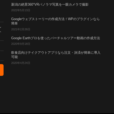
新潟の絶景360°VRパノラマ写真を一眼カメラで撮影
2022年5月13日
Googleウェブストーリーの作成方法！WPのプラグインなら
簡単
ン
2021年2月26日
ト
Google Earthプロを使ったバーチャルツアー動画の作成方法
2020年9月18日
飲食店向けテイクアウトアプリなら注文・決済が簡単に導入
可能
2020年4月24日