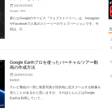
2021年2月26日
,
Google
SEO
新たなGoogleのサービス『ウェブストーリー』は、Instagram
やFacebookで人気のストーリーのウェブバージョンです。今
回は、G…
Google Earthプロを使ったバーチャルツアー動
画の作成方法
2020年9月18日
動画制作
テレビ番組の一部に衛星写真が目的地に拡大ズームする映像を
見たことがあるかと思いますが、そのほとんんどはGoogle
Earthを利用していて…