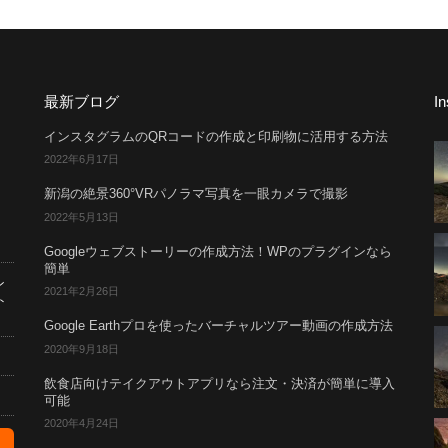
最新ブログ
I
インスタグラムのQRコードの作成と印刷物に活用する方法
2022年6月17日
新潟の絶景360°VRパノラマ写真を一眼カメラで撮影
2022年5月13日
Googleウェブストーリーの作成方法！WPのプラグインなら
簡単
ン
2021年2月26日
ト
Google Earthプロを使ったバーチャルツアー動画の作成方法
2020年9月18日
飲食店向けテイクアウトアプリなら注文・決済が簡単に導入
可能
2020年4月24日