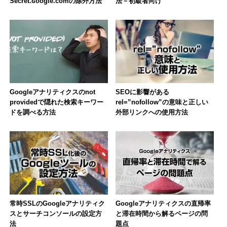
Secret.ɢoogle.comの除外方法
法－初級者向け
Googleアナリティクスのnot
SEOに影響がある
providedで隠れた検索キーワー
rel=”nofollow”の意味と正しい
ドを調べる方法
外部リンクへの使用方法
常時SSLのGoogleアナリティク
Googleアナリティクスの直帰率
スとサーチコンソールの設定方
と滞在時間から解るページの問
法
題点